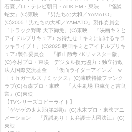
石森プロ・テレビ朝日・ADK EM・東映 『怪談
蛇女』(C)東映 『男たちの大和／YAMATO』
(C)2005「男たちの大和／YAMATO」製作委員会
『トラック野郎 天下御免』(C)東映 『映画キミと
アイドルプリキュア♪ お待たせ！キミに届けるキラ
ッキライブ！』(C)2025 映画キミとアイドルプリキ
ュア♪製作委員会 『楢山節考 4Kリマスター版』
(C)今村プロ・東映 デジタル復元協力：独立行政
法人国際交流基金 『仮面ライダーアインズ ｗ
ｉｔｈガールズリミックス』(C)東映特撮ファンク
ラブ(C)石森プロ・東映 『人生劇場 飛車角と吉良
常』(C)東映
【TVシリーズコピーライト】
『ゲゲゲの鬼太郎(第2期)』(C)水木プロ・東映アニ
メーション 『異議あり！女弁護士大岡法江』(C)
東映