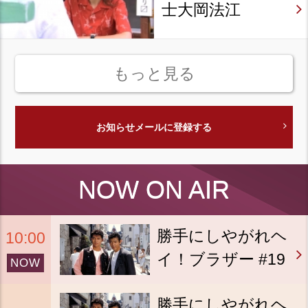
士大岡法江
もっと見る
お知らせメールに登録する
NOW ON AIR
勝手にしやがれヘ
10:00
イ！ブラザー #19
NOW
勝手にしやがれヘ