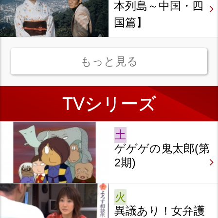
本列島～中国・四
国篇】
もっと見る
TVシリーズ
8月1日（土）スタート
ゲゲゲの鬼太郎(第
2期)
8月4日（火）スタート
異議あり！女弁護