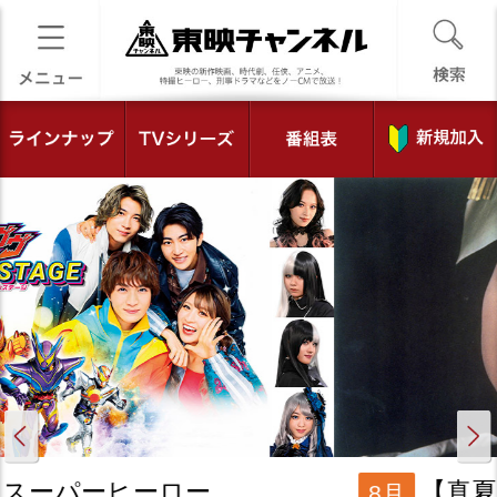
【真夏の怪談特集 霊の巻】
8月