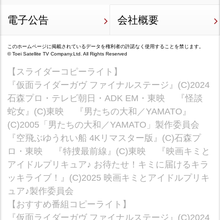
電子公告
会社概要
このホームページに掲載されているデータを権利者の許諾なく使用することを禁じます。
©
Toei Satellite TV Company.Ltd.
All Rights Reserved
【スライダーコピーライト】
『仮面ライダーガヴ ファイナルステージ』(C)2024
石森プロ・テレビ朝日・ADK EM・東映 『怪談
蛇女』(C)東映 『男たちの大和／YAMATO』
(C)2005「男たちの大和／YAMATO」製作委員会
『空飛ぶゆうれい船 4Kリマスター版』(C)石森プ
ロ・東映 『特捜最前線』(C)東映 『映画キミと
アイドルプリキュア♪ お待たせ！キミに届けるキラ
ッキライブ！』(C)2025 映画キミとアイドルプリキ
ュア♪製作委員会
【おすすめ番組コピーライト】
『仮面ライダーガヴ ファイナルステージ』(C)2024