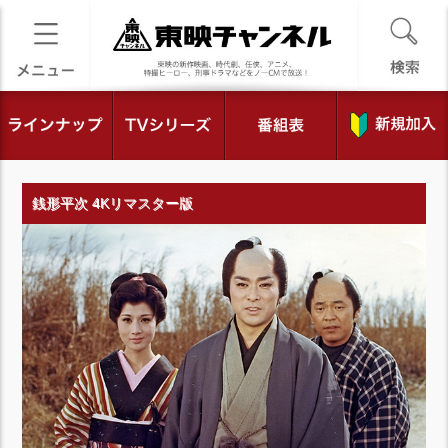
銭形平次 4Kリマスター版