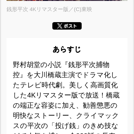
銭形平次 4Kリマスター版／(C)東映
あらすじ
野村胡堂の小説『銭形平次捕物
控』を大川橋蔵主演でドラマ化し
たテレビ時代劇。美しく高画質化
した4Kリマスター版で放送！橋蔵
の端正な容姿に加え、勧善懲悪の
明快なストーリー、クライマック
スの平次の「投げ銭」のきめ技な