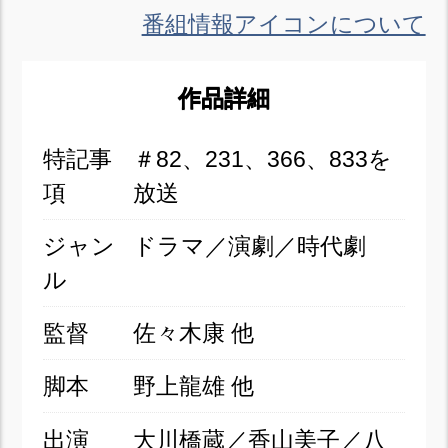
番組情報アイコンについて
作品詳細
特記事
＃82、231、366、833を
項
放送
ジャン
ドラマ／演劇／時代劇
ル
監督
佐々木康 他
脚本
野上龍雄 他
出演
大川橋蔵／香山美子／八