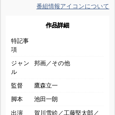
番組情報アイコンについて
作品詳細
特記事
項
ジャン
邦画／その他
ル
監督
鷹森立一
脚本
池田一朗
出演
賀川雪絵／工藤堅太郎／