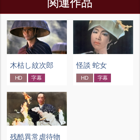
関連作品
木枯し紋次郎
怪談 蛇女
HD
字幕
HD
字幕
残酷異常虐待物