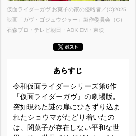
仮面ライダーガヴ お菓子の家の侵略者／(C)2025
映画「ガヴ・ゴジュウジャー」製作委員会（C）
石森プロ・テレビ朝日・ADK EM・東映
あらすじ
令和仮面ライダーシリーズ第6作
『仮面ライダーガヴ』の劇場版。
突如現れた謎の扉にひきずり込ま
れたショウマがたどり着いたの
は、闇菓子が存在しない平和な世