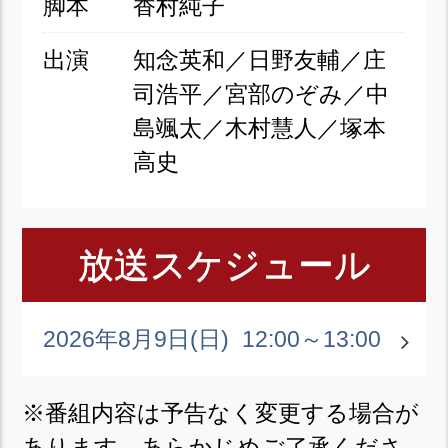
脚本
香村純子
出演
知念英和／日野友輔／庄
司浩平／宮部のぞみ／中
島颯太／木村慧人／塚本
高史
放送スケジュール
2026年8月9日(日)
12:00～13:00
※番組内容は予告なく変更する場合が
あります。あらかじめご了承くださ