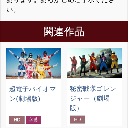
い。
関連作品
秘密戦隊ゴレン
超電子バイオマ
ジャー（劇場
ン(劇場版)
版）
HD
HD
字幕