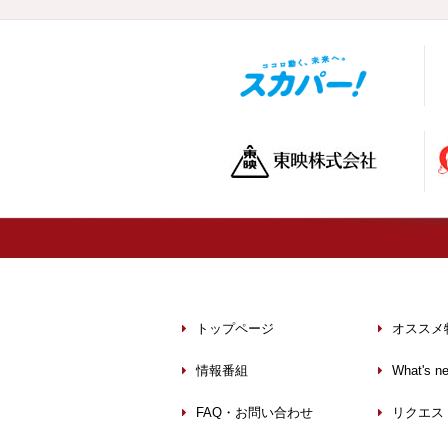
トップページ
オススメ
情報番組
What's n
FAQ・お問い合わせ
リクエス