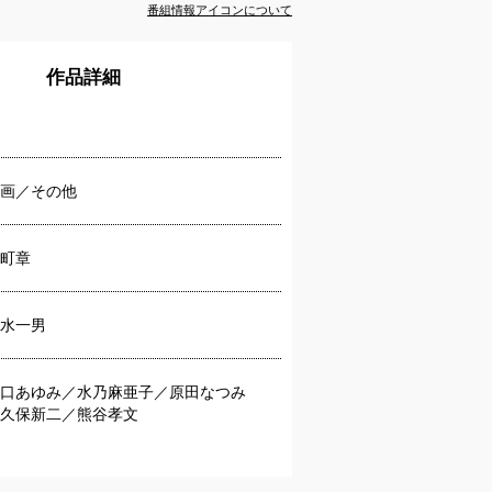
番組情報アイコンについて
作品詳細
画／その他
町章
水一男
口あゆみ／水乃麻亜子／原田なつみ
久保新二／熊谷孝文