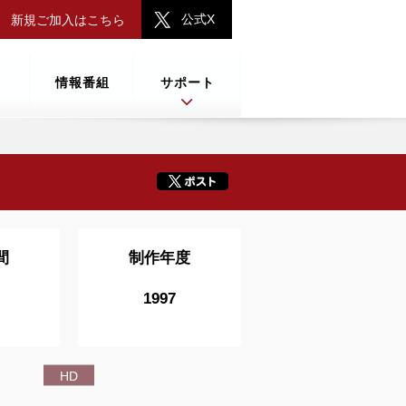
公式X
新規ご加入はこちら
情報番組
サポート
間
制作年度
1997
HD