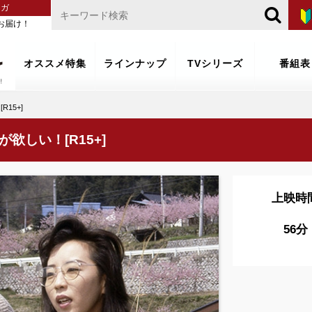
マガ
お届け！
オススメ特集
ラインナップ
TVシリーズ
番組表
15+]
欲しい！[R15+]
上映時
56分