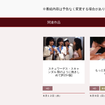
※番組内容は予告なく変更する場合があり
関連作品
スチュワーデス・スキャ
もっと
ンダル 獣のように抱きし
めて[R15+版]
HD
HD
東
８月１２日（水）
８月９日（日