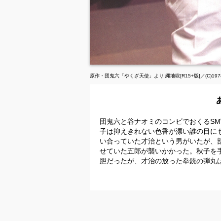
原作・団鬼六「やくざ天使」より 縄地獄[R15+版]／(C)19
団鬼六と谷ナオミのコンビでおくるS
子は抑えきれない色香が漂い誰の目に
い合っていた才治という男がいたが、
せていた五郎が襲いかかった。秋子を
胆だったが、才治の放った拳銃の弾丸