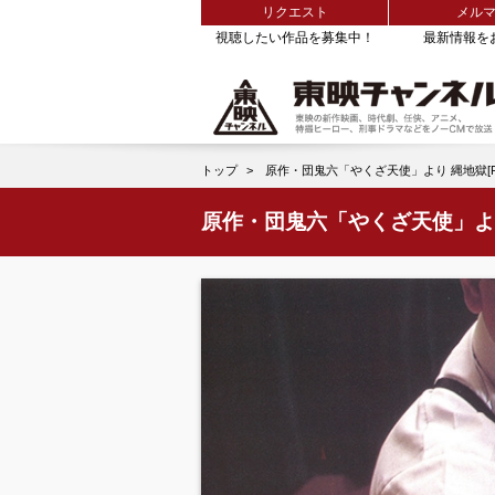
リクエスト
メル
視聴したい作品を募集中！
最新情報を
トップ
原作・団鬼六「やくざ天使」より 縄地獄[R1
原作・団鬼六「やくざ天使」より 