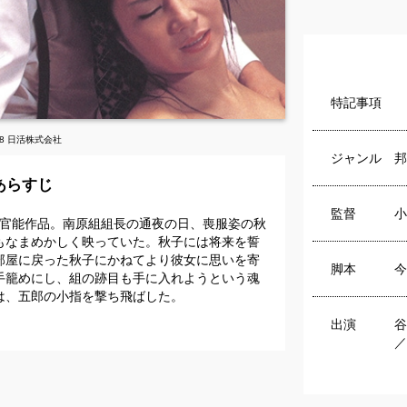
特記事項
78 日活株式会社
ジャンル
邦
あらすじ
監督
小
M官能作品。南原組組長の通夜の日、喪服姿の秋
もなまめかしく映っていた。秋子には将来を誓
部屋に戻った秋子にかねてより彼女に思いを寄
脚本
今
手籠めにし、組の跡目も手に入れようという魂
は、五郎の小指を撃ち飛ばした。
出演
谷
／