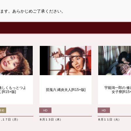
ます。あらかじめご了承ください。
激しくもっとつよ
宇能鴻一郎の 修
団鬼六 縄炎夫人[R15+版]
く[R15+版]
女子寮[R15
映初
HD
HD
）,１７日（月）
８月１３日（木）
８月１１日（火）