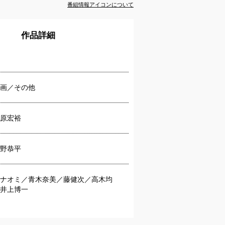
番組情報アイコンについて
作品詳細
画／その他
原宏裕
野恭平
ナオミ／青木奈美／藤健次／高木均
井上博一