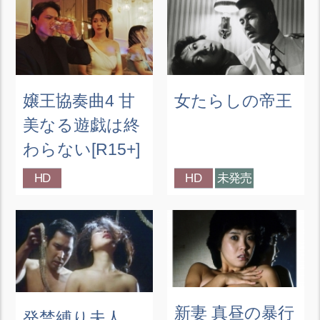
嬢王協奏曲4 甘
女たらしの帝王
美なる遊戯は終
わらない[R15+]
HD
HD
未発売
新妻 真昼の暴行
発禁縛り夫人