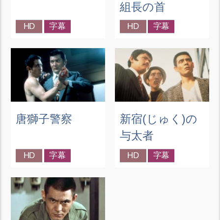
組長の首
HD
字幕
HD
字幕
唐獅子警察
新宿(じゅく)の
与太者
HD
字幕
HD
字幕