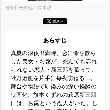
怪談牡丹燈籠／(C)東映
あらすじ
真夏の深夜丑満時、恋に命を散ら
した美女・お露が、死んでも忘れ
られない恋人・新三郎を慕って、
牡丹燈籠を片手に毎夜訪ねる…。
舞台や物語で馴染みの深い怪談の
映画化。旗本くずれの萩原新三郎
には、お露という恋人がいた。し