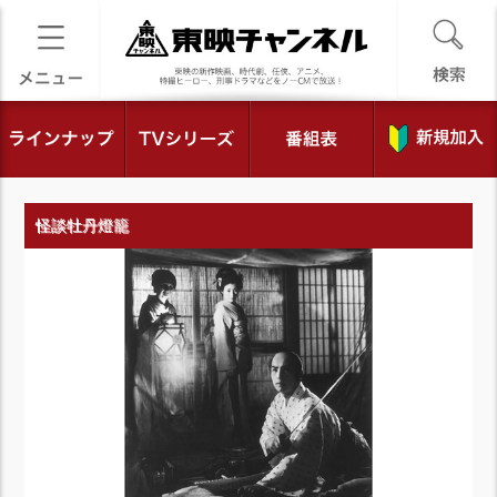
怪談牡丹燈籠