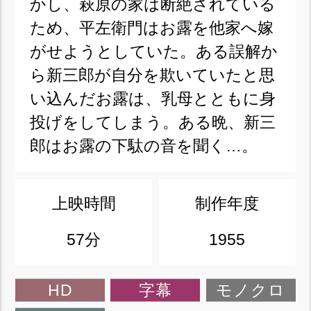
かし、萩原の家は断絶されている
ため、平左衛門はお露を他家へ嫁
がせようとしていた。ある誤解か
ら新三郎が自分を欺いていたと思
い込んだお露は、乳母とともに身
投げをしてしまう。ある晩、新三
郎はお露の下駄の音を聞く…。
上映時間
制作年度
57分
1955
HD
字幕
モノクロ