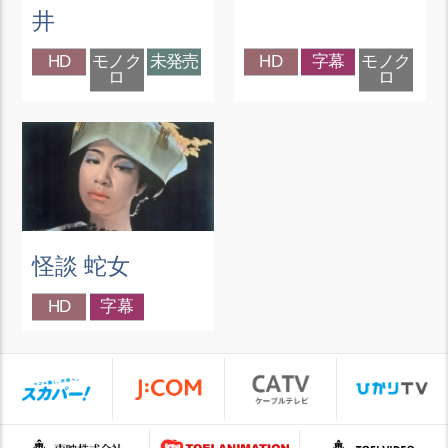
井
HD
モノク
未発売
HD
字幕
モノク
ロ
ロ
怪談 蛇女
HD
字幕