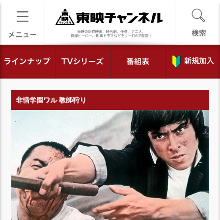
非情学園ワル 教師狩り