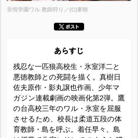
非情学園ワル 教師狩り／(C)東映
あらすじ
残忍な一匹狼高校生・氷室洋二と
悪徳教師との死闘を描く。真樹日
佐夫原作・影丸譲也作画、少年マ
ガジン連載劇画の映画化第2弾。鷹
の台高校三年のワル・氷室を屈服
させるため、校長は柔道五段の体
育教師・島を呼ぶ。着任早々、島