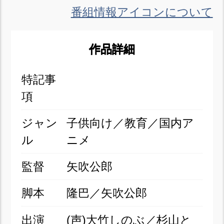
番組情報アイコンについて
作品詳細
特記事
項
ジャン
子供向け／教育／国内ア
ル
ニメ
監督
矢吹公郎
脚本
隆巴／矢吹公郎
出演
(声)大竹しのぶ／杉山と