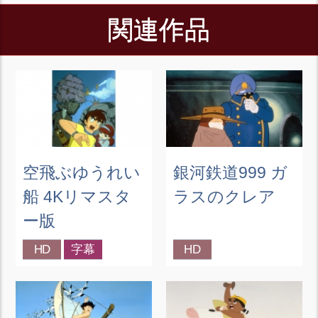
関連作品
空飛ぶゆうれい
銀河鉄道999 ガ
船 4Kリマスタ
ラスのクレア
ー版
HD
字幕
HD