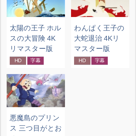
太陽の王子 ホル
わんぱく王子の
スの大冒険 4K
大蛇退治 4Kリ
リマスター版
マスター版
HD
字幕
HD
字幕
悪魔島のプリン
ス 三つ目がとお