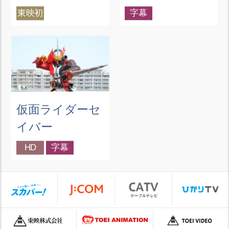
東映初
字幕
仮面ライダーセ
イバー
HD
字幕