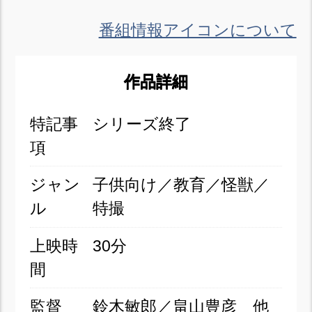
番組情報アイコンについて
作品詳細
特記事
シリーズ終了
項
ジャン
子供向け／教育／怪獣／
ル
特撮
上映時
30分
間
監督
鈴木敏郎／畠山豊彦 他