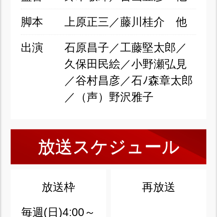
脚本
上原正三／藤川桂介 他
出演
石原昌子／工藤堅太郎／
久保田民絵／小野瀬弘見
／谷村昌彦／石ﾉ森章太郎
／（声）野沢雅子
放送スケジュール
放送枠
再放送
毎週(日)4:00～