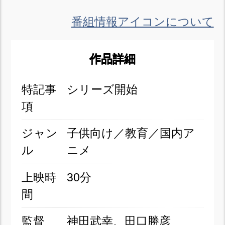
番組情報アイコンについて
作品詳細
特記事
シリーズ開始
項
ジャン
子供向け／教育／国内ア
ル
ニメ
上映時
30分
間
監督
神田武幸、田口勝彦