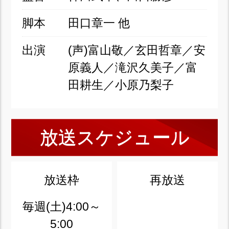
脚本
田口章一 他
出演
(声)富山敬／玄田哲章／安
原義人／滝沢久美子／富
田耕生／小原乃梨子
放送スケジュール
放送枠
再放送
毎週(土)4:00～
5:00