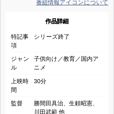
番組情報アイコンについて
作品詳細
特記事
シリーズ終了
項
ジャン
子供向け／教育／国内ア
ル
ニメ
上映時
30分
間
監督
勝間田具治、生頼昭憲、
川田武範 他