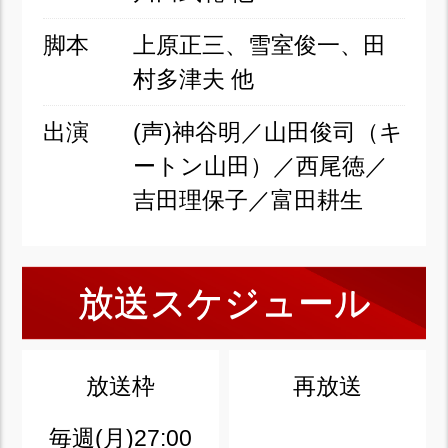
脚本
上原正三、雪室俊一、田
村多津夫 他
出演
(声)神谷明／山田俊司（キ
ートン山田）／西尾徳／
吉田理保子／富田耕生
放送スケジュール
放送枠
再放送
毎週(月)27:00