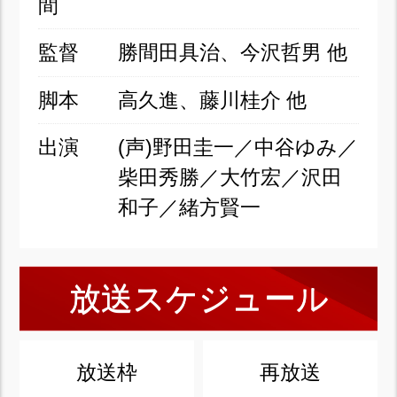
間
監督
勝間田具治、今沢哲男 他
脚本
高久進、藤川桂介 他
出演
(声)野田圭一／中谷ゆみ／
柴田秀勝／大竹宏／沢田
和子／緒方賢一
放送スケジュール
放送枠
再放送