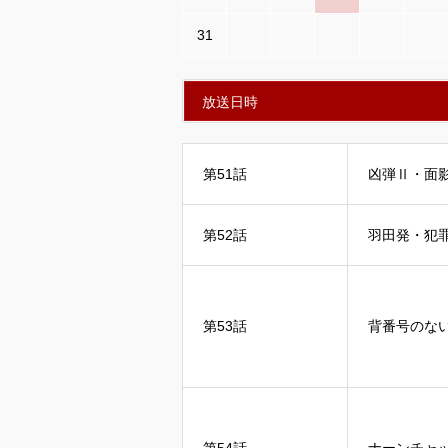
31
放送日時
第51話
凶弾Ⅱ・面
第52話
羽田発・犯罪
第53話
背番号のな