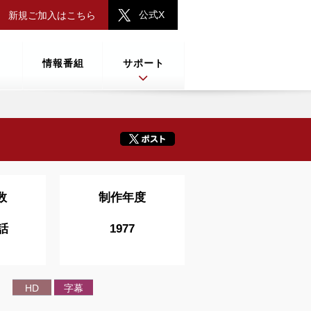
公式X
新規ご加入はこちら
情報番組
サポート
数
制作年度
 話
1977
HD
字幕