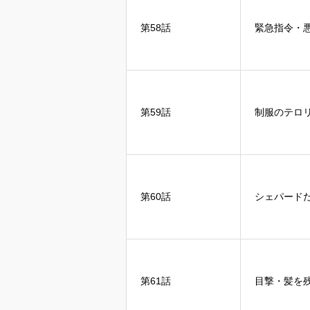
第58話
緊急指令・
第59話
制服のテロ
第60話
シェパード
第61話
目撃・髪を