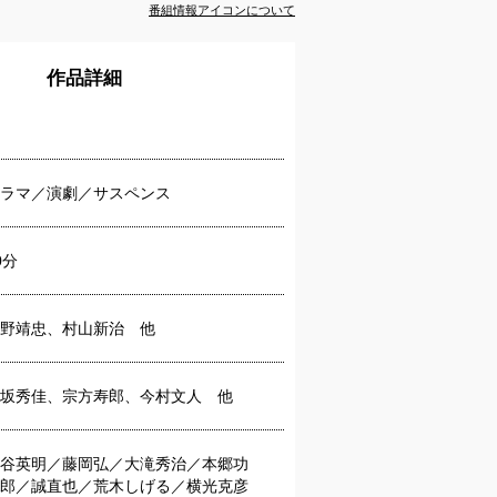
番組情報アイコンについて
作品詳細
ラマ／演劇／サスペンス
0分
野靖忠、村山新治 他
坂秀佳、宗方寿郎、今村文人 他
谷英明／藤岡弘／大滝秀治／本郷功
郎／誠直也／荒木しげる／横光克彦