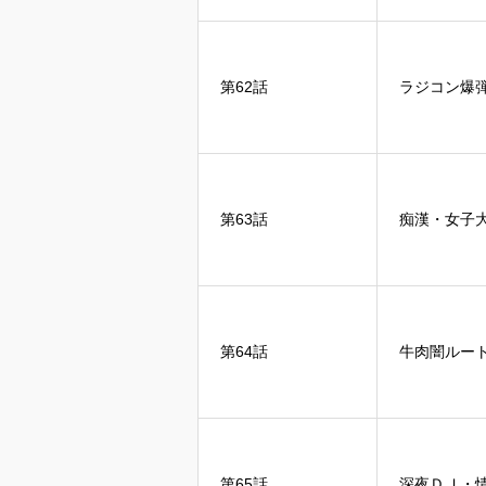
第62話
ラジコン爆
第63話
痴漢・女子
第64話
牛肉闇ルー
第65話
深夜ＤＪ・