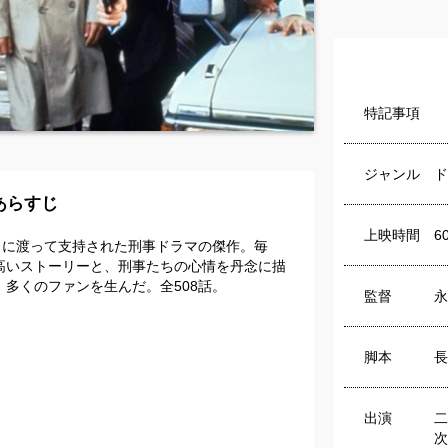
特記事項
ジャンル
ド
あらすじ
上映時間
6
の長きに渡って支持された刑事ドラマの傑作。毎
高いストーリーと、刑事たちの心情を丹念に描
多くのファンを生んだ。全508話。
監督
永
脚本
長
出演
二
次