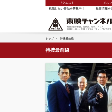
リクエスト
メル
視聴したい作品を募集中！
最新情報を
トップ
特捜最前線
特捜最前線