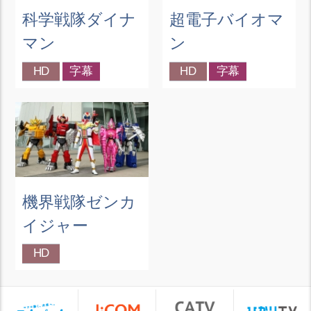
科学戦隊ダイナ
超電子バイオマ
マン
ン
HD
字幕
HD
字幕
機界戦隊ゼンカ
イジャー
HD