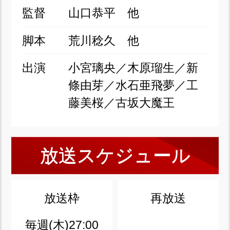
監督
山口恭平 他
脚本
荒川稔久 他
出演
小宮璃央／木原瑠生／新
條由芽／水石亜飛夢／工
藤美桜／古坂大魔王
放送スケジュール
放送枠
再放送
毎週(木)27:00