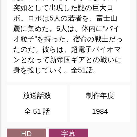
突如として出現した謎の巨大ロ
ボ。ロボは5人の若者を、富士山
麓に集めた。5人は、体内に“バイ
オ粒子”を持った、宿命の戦士だっ
たのだ。彼らは、超電子バイオマ
ンとなって新帝国ギアとの戦いに
身を投じていく。全51話。
放送話数
制作年度
全 51 話
1984
HD
字幕