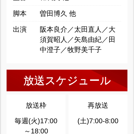
脚本
曽田博久 他
出演
阪本良介／太田直人／大
須賀昭人／矢島由紀／田
中澄子／牧野美千子
放送スケジュール
放送枠
再放送
毎週(火)17:00
(土)7:00-8:00
～18:00