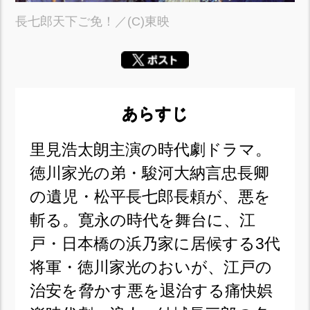
長七郎天下ご免！／(C)東映
あらすじ
里見浩太朗主演の時代劇ドラマ。
徳川家光の弟・駿河大納言忠長卿
の遺児・松平長七郎長頼が、悪を
斬る。寛永の時代を舞台に、江
戸・日本橋の浜乃家に居候する3代
将軍・徳川家光のおいが、江戸の
治安を脅かす悪を退治する痛快娯