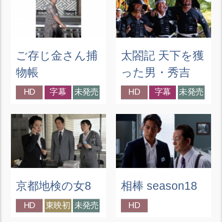
ご存じ金さん捕
太閤記 天下を獲
物帳
った男・秀吉
HD
字幕
未発売
HD
字幕
未発売
京都地検の女8
相棒 season18
HD
東映初
未発売
HD