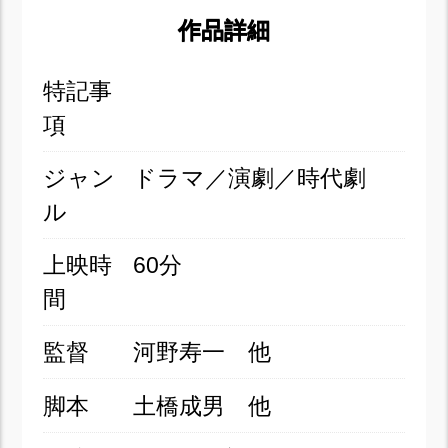
作品詳細
特記事
項
ジャン
ドラマ／演劇／時代劇
ル
上映時
60分
間
監督
河野寿一 他
脚本
土橋成男 他