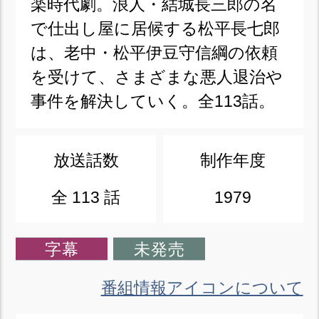
楽時代劇。浪人・結城長三郎の名
で仕出し屋に居候する松平長七郎
は、老中・松平伊豆守信綱の依頼
を受けて、さまざまな悪人退治や
事件を解決していく。全113話。
放送話数
制作年度
全 113 話
1979
字幕
未発売
番組情報アイコンについて