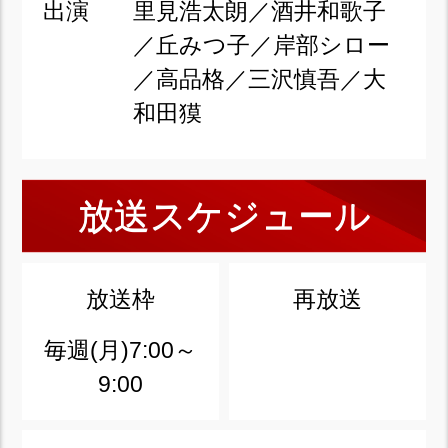
出演
里見浩太朗／酒井和歌子
／丘みつ子／岸部シロー
／高品格／三沢慎吾／大
和田獏
放送スケジュール
放送枠
再放送
毎週(月)7:00～
9:00