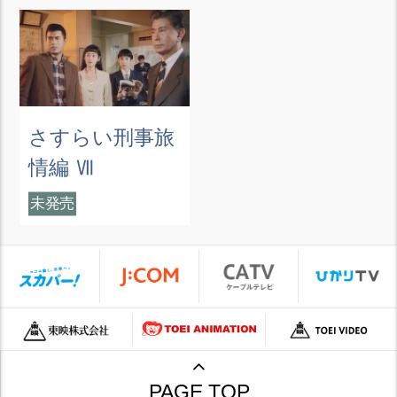
さすらい刑事旅
情編 Ⅶ
未発売
PAGE TOP