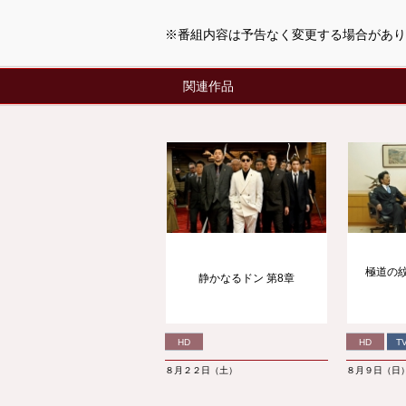
※番組内容は予告なく変更する場合があり
関連作品
極道の紋
静かなるドン 第8章
HD
HD
T
８月２２日（土）
８月９日（日