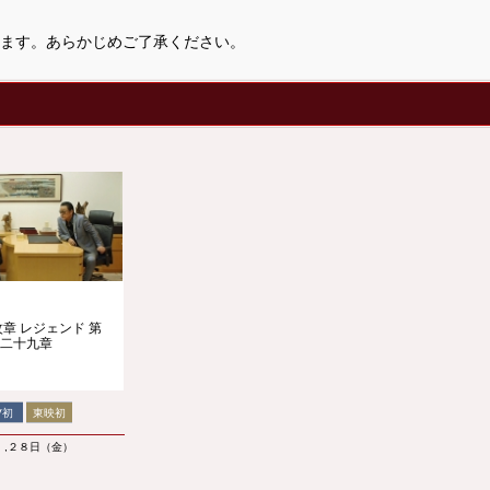
ます。あらかじめご了承ください。
章 レジェンド 第
二十九章
V初
東映初
）,２８日（金）