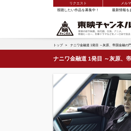
リクエスト
メル
視聴したい作品を募集中！
最新情報を
トップ
ナニワ金融道 1発目 ～灰原、帝国金融の
ナニワ金融道 1発目 ～灰原、