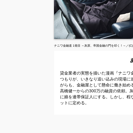
ナニワ金融道 1発目 ～灰原、帝国金融の門を叩く！～／(C
貸金業者の実態を描いた漫画『ナニワ
つもりが、いきなり追い込みの現場に
がらも、金融屋として懸命に働き始め
高橋健一からの300万の融資の依頼。
に娘を連帯保証人にする。しかし、程
ットに定める。