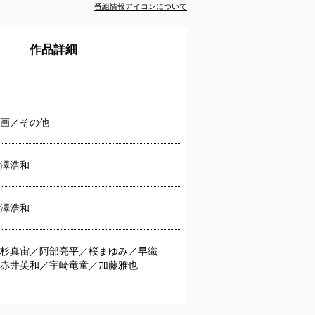
番組情報アイコンについて
作品詳細
画／その他
澤浩和
澤浩和
杉真宙／阿部亮平／桜まゆみ／早織
赤井英和／宇崎竜童／加藤雅也