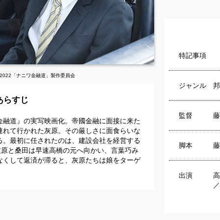
特記事項
)2022「ナニワ金融道」製作委員会
ジャンル
邦
あらすじ
監督
藤
金融道』の実写映画化。帝國金融に面接に来た
連れて行かれた灰原。その厳しさに面食らいな
る。最初に任されたのは、建設会社を経営する
脚本
藤
灰原と桑田は早速高橋の元へ向かい、言葉巧み
なくして返済が滞ると、灰原たちは娘をターゲ
出演
高
／