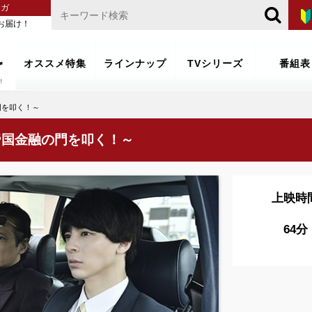
マガ
お届け！
オススメ特集
ラインナップ
TVシリーズ
番組表
門を叩く！～
帝国金融の門を叩く！～
上映時
64分