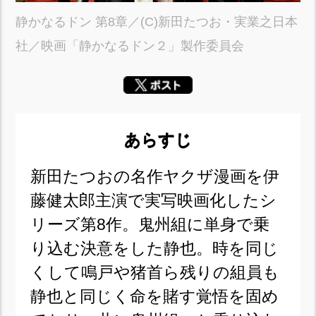
静かなるドン 第8章／(C)新田たつお・実業之日本
社／映画「静かなるドン２」製作委員会
あらすじ
新田たつおの名作ヤクザ漫画を伊
藤健太郎主演で実写映画化したシ
リーズ第8作。鬼州組に単身で乗
り込む決意をした静也。時を同じ
くして鳴戸や猪首ら残りの組員も
静也と同じく命を賭す覚悟を固め