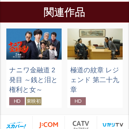
関連作品
ナニワ金融道 2
極道の紋章 レジ
発目 ～銭と泪と
ェンド 第二十九
権利と女～
章
HD
東映初
HD