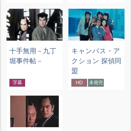
十手無用－九丁
キャンパス・ア
堀事件帖－
クション 探偵同
盟
字幕
HD
未発売