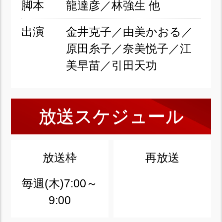
脚本
龍達彦／林強生 他
出演
金井克子／由美かおる／
原田糸子／奈美悦子／江
美早苗／引田天功
放送スケジュール
放送枠
再放送
毎週(木)7:00～
9:00