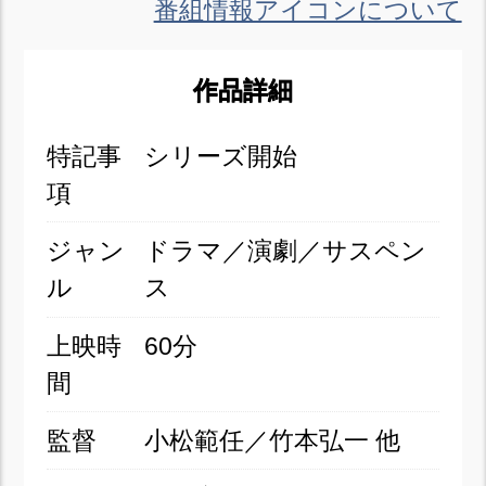
番組情報アイコンについて
作品詳細
特記事
シリーズ開始
項
ジャン
ドラマ／演劇／サスペン
ル
ス
上映時
60分
間
監督
小松範任／竹本弘一 他