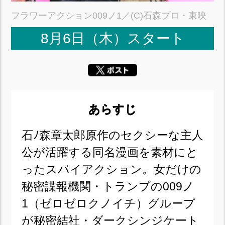
フラワーアクション009ノ1／(C)石森プロ・東映
8月6日（木）スタート
あらすじ
石ﾉ森章太郎原作のセクシーな主人
公が活躍する同名漫画を素材にと
ったスパイアクション。女だけの
秘密諜報機関・トランプの009ノ
1（ゼロゼロクノイチ）グループ
が秘密結社・ダークシンジケート