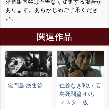
※番組内容は予告なく変更する場合が
あります。あらかじめご了承くださ
い。
関連作品
獄門島 総集篇
仁義なき戦い 広
島死闘篇 4Kリ
マスター版