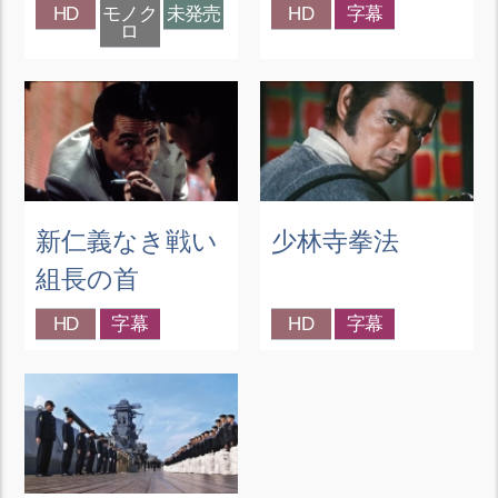
HD
モノク
未発売
HD
字幕
ロ
新仁義なき戦い
少林寺拳法
組長の首
HD
字幕
HD
字幕