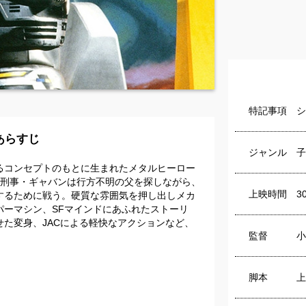
特記事項
シ
あらすじ
ジャンル
子
るコンセプトのもとに生まれたメタルヒーロー
宙刑事・ギャバンは行方不明の父を探しながら、
上映時間
3
するために戦う。硬質な雰囲気を押し出しメカ
パーマシン、SFマインドにあふれたストーリ
た変身、JACによる軽快なアクションなど、
監督
小
脚本
上