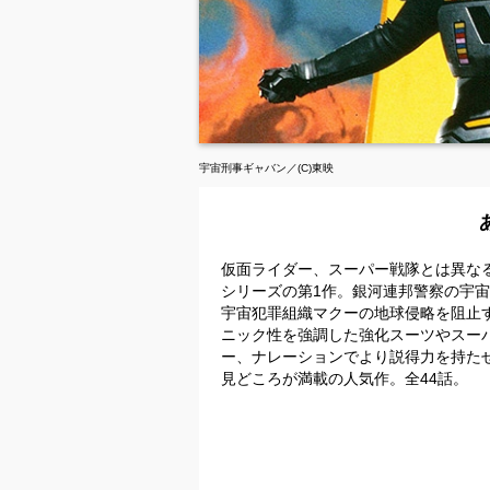
宇宙刑事ギャバン／(C)東映
仮面ライダー、スーパー戦隊とは異な
シリーズの第1作。銀河連邦警察の宇
宇宙犯罪組織マクーの地球侵略を阻止
ニック性を強調した強化スーツやスー
ー、ナレーションでより説得力を持たせ
見どころが満載の人気作。全44話。