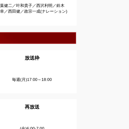
葉健二／叶和貴子／西沢利明／鈴木
幸／西田健／政宗一成(ナレーション)
放送枠
毎週(月)17:00～18:00
再放送
(金)6:00-7:00