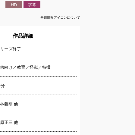
HD
字幕
番組情報アイコンについて
作品詳細
リーズ終了
供向け／教育／怪獣／特撮
0分
林義明 他
原正三 他