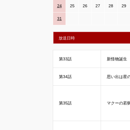
24
25
26
27
28
29
31
放送日時
第33話
新怪物誕生
第34話
思い出は星
第35話
マクーの若