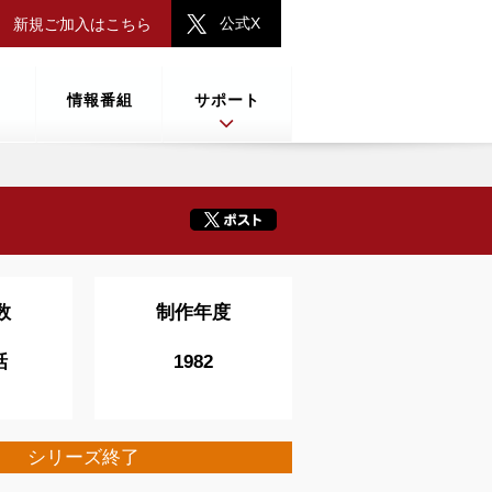
公式X
新規ご加入はこちら
情報番組
サポート
数
制作年度
話
1982
シリーズ終了