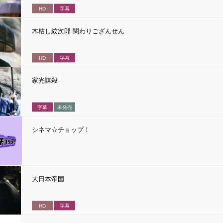
HD
字幕
木枯し紋次郎 関わりござんせん
HD
字幕
家光謀殺
字幕
未発売
シネマ☆チョップ！
大日本帝国
HD
字幕