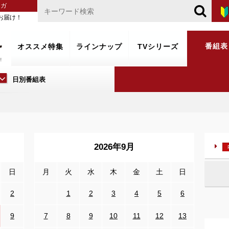
マガ
お届け！
番組表
オススメ特集
ラインナップ
TVシリーズ
日別番組表
2026年9月
日
月
火
水
木
金
土
日
2
1
2
3
4
5
6
9
7
8
9
10
11
12
13