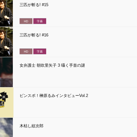
三匹が斬る! #15
HD
字幕
三匹が斬る! #16
HD
字幕
女弁護士 朝吹里矢子 3 囁く手首の謎
ピンスポ！榊原るみインタビューVol.2
木枯し紋次郎