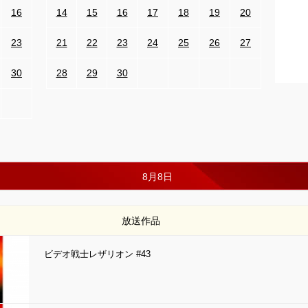
16
14
15
16
17
18
19
20
23
21
22
23
24
25
26
27
30
28
29
30
8月8日
放送作品
ビデオ戦士レザリオン #43