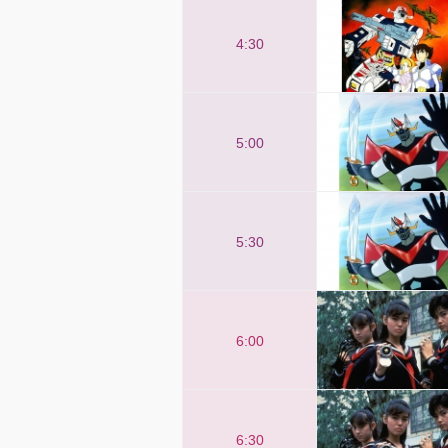
4:30
5:00
5:30
6:00
6:30