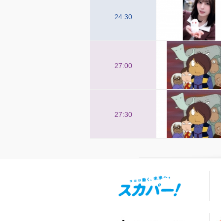
24:30
27:00
27:30