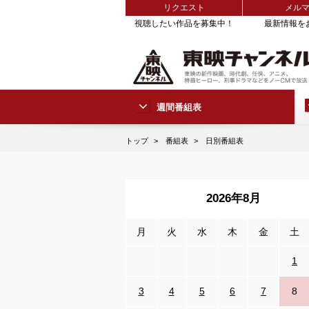
リクエスト
メル
視聴したい作品を募集中！
最新情報を
週間番組表
トップ
番組表
日別番組表
2026年8月
月
火
水
木
金
土
1
3
4
5
6
7
8