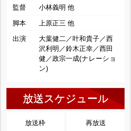
監督
小林義明 他
脚本
上原正三 他
出演
大葉健二／叶和貴子／西
沢利明／鈴木正幸／西田
健／政宗一成(ナレーショ
ン)
放送スケジュール
放送枠
再放送