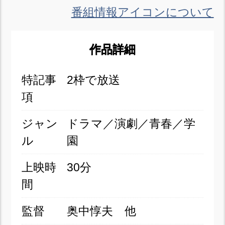
番組情報アイコンについて
作品詳細
特記事
2枠で放送
項
ジャン
ドラマ／演劇／青春／学
ル
園
上映時
30分
間
監督
奥中惇夫 他