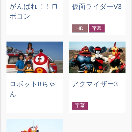
がんばれ！！ロ
仮面ライダーV3
ボコン
HD
字幕
ロボット8ちゃ
アクマイザー3
ん
字幕