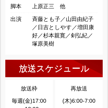
脚本
上原正三 他
出演
斉藤とも子／山田由紀子
／日吉としやす／増田康
好／杉本親寛／剣弘紀／
塚原美樹
放送スケジュール
放送枠
再放送
毎週(金)17:00
(木)6:00-7:00