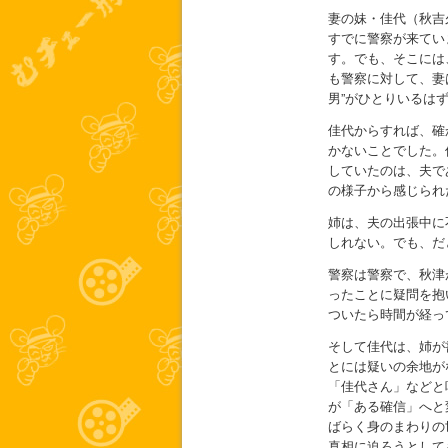
妻の妹・佳代（秋吉
すでに警察が来てい
す。でも、そこには
も警察に対して、妻
男”がひとりいるは
佳代からすれば、確
かないことでした。
していたのは、夫で
の様子から感じられ
姉は、夫の出張中に
しれない。でも、だ
警察は警察で、秋津
ったことに疑問を抱
ついたら時間が経っ
そして佳代は、姉が
とには疑いの余地が
「佳代さん」などと
が「ある確信」へと
ばらく身のまわりの
真相に迫ろうとして