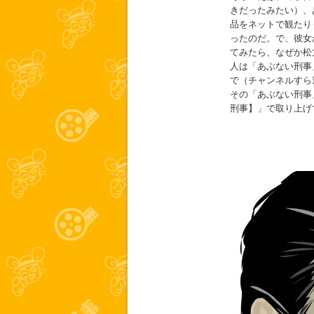
きだったみたい）、
品をネットで観たり
ったのだ。で、彼女
てみたら、なぜか松
人は「あぶない刑事
で（チャンネルすら
その「あぶない刑事」
刑事】」で取り上げ