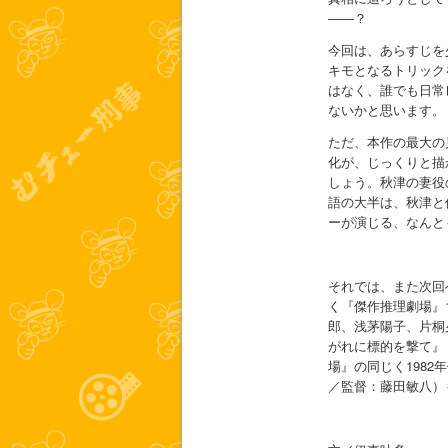
――？
今回は、あらすじを
キモとなるトリック
はなく、誰でも日常
ないかと思います。
ただ、本作の最大の
化が、じっくりと描
しょう。秋津の妻役
語の大半は、秋津と
ーが演じる、なんと
それでは、また次回
く『傑作推理劇場』
郎、浅茅陽子、片桐
がれに標的を撃て』
場』の同じく198
／監督：藤田敏八）