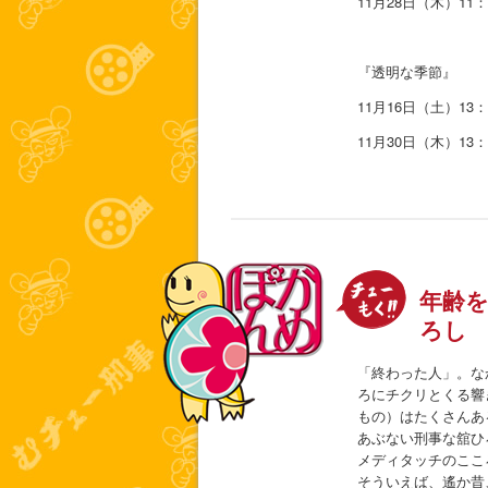
11月28日（木）11：
『透明な季節』
11月16日（土）13：
11月30日（木）13：
年齢を
ろし
「終わった人」。な
ろにチクリとくる響
もの）はたくさんあ
あぶない刑事な舘ひ
メディタッチのここ
そういえば、遙か昔