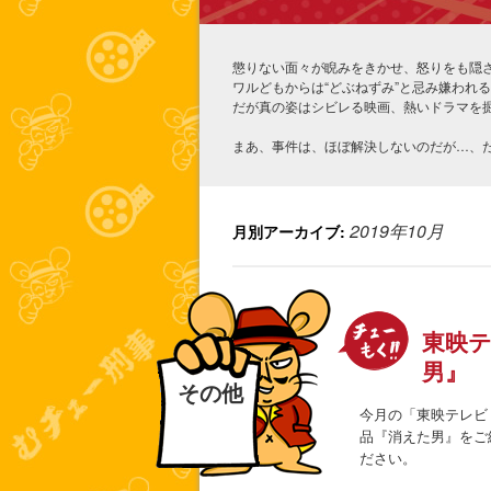
懲りない面々が睨みをきかせ、怒りをも隠
ワルどもからは“どぶねずみ”と忌み嫌われ
だが真の姿はシビレる映画、熱いドラマを
まあ、事件は、ほぼ解決しないのだが…、
2019年10月
月別アーカイブ:
東映テ
男』
その他
今月の「東映テレビ
品『消えた男』をご
ださい。