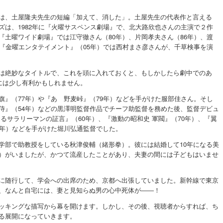
は、土屋隆夫先生の短編「加えて、消した」。土屋先生の代表作と言える
ズは、1982年に『火曜サスペンス劇場』で、北大路欣也さんの主演で２作
『土曜ワイド劇場』では江守徹さん（80年）、片岡孝夫さん（86年）、渡
、『金曜エンタテイメント』（05年）では西村まさ彦さんが、千草検事を演
は絶妙なタイトルで、これを頭に入れておくと、もしかしたら劇中でのあ
明には少し有利かもしれません。
旗』（77年）や『あゝ野麦峠』（79年）などを手がけた服部佳さん。そし
侍』（54年）などの黒澤明監督作品でチーフ助監督を務めた後、監督デビュ
あるサラリーマンの証言』（60年）、『激動の昭和史 軍閥』（70年）、『翼
8年）などを手がけた堀川弘通監督でした。
学部で助教授をしている秋津俊輔（緒形拳）。彼には結婚して10年になる美
）がいましたが、かつて流産したことがあり、夫妻の間には子どもはいませ
に随行して、学会への出席のため、京都へ出張していました。新幹線で東京
、なんと自宅には、妻と見知らぬ男の心中死体が――！
ッキングな描写から幕を開けます。しかし、その後、視聴者からすれば、ち
る展開になっていきます。