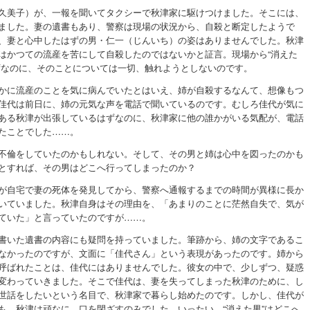
久美子）が、一報を聞いてタクシーで秋津家に駆けつけました。そこには、
ました。妻の遺書もあり、警察は現場の状況から、自殺と断定したようで
、妻と心中したはずの男・仁一（じんいち）の姿はありませんでした。秋津
はかつての流産を苦にして自殺したのではないかと証言。現場から“消えた
ずなのに、そのことについては一切、触れようとしないのです。
かに流産のことを気に病んでいたとはいえ、姉が自殺するなんて、想像もつ
佳代は前日に、姉の元気な声を電話で聞いているのです。むしろ佳代が気に
ある秋津が出張しているはずなのに、秋津家に他の誰かがいる気配が、電話
たことでした……。
不倫をしていたのかもしれない。そして、その男と姉は心中を図ったのかも
とすれば、その男はどこへ行ってしまったのか？
が自宅で妻の死体を発見してから、警察へ通報するまでの時間が異様に長か
いていました。秋津自身はその理由を、「あまりのことに茫然自失で、気が
ていた」と言っていたのですが……。
書いた遺書の内容にも疑問を持っていました。筆跡から、姉の文字であるこ
なかったのですが、文面に「佳代さん」という表現があったのです。姉から
呼ばれたことは、佳代にはありませんでした。彼女の中で、少しずつ、疑惑
変わっていきました。そこで佳代は、妻を失ってしまった秋津のために、し
世話をしたいという名目で、秋津家で暮らし始めたのです。しかし、佳代が
も、秋津は頑なに、口を閉ざすのみでした。いったい、“消えた男”はどこへ