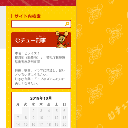
本名：ヒライズミ
棲息地（勤務地）：「警視庁銀座懲
怒街警察署刑事課
特徴：映画、ドラマに精通し、旨い
メシ旨い酒にうるさい。
好きな言葉：「ドブネズミみたいに
美しくなりたい」
2019年10月
月
火
水
木
金
土
日
1
2
3
4
5
6
7
8
9
10
11
12
13
14
15
16
17
18
19
20