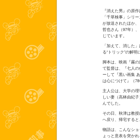
『消えた男』の原作
「千草検事」シリー
が放送されたほか、
哲也さん（97年）
じています。
「加えて、消した」
る“トリック”の解
脚本は、映画『霧の
て監督は、『七人の
ーして『黒い画集 
は心につけて』（7
主人公は、大学の理
しい妻（高林由紀子
んでした。
その日、秋津は教授
へ戻り、帰宅すると
物語は、こんなショ
ょっと意表を突かれ