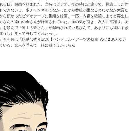
ある日、録画を頼まれた。当時はビデオ。今の時代と違って、見逃しした作
もできないし、多チャンネルでなかったから番組が重なるとなかなか大変だ
から預かったビデオテープに番組を録画。一応、内容を確認しようと再生し
方さんの遠山の金さんが録画されていた。血の気が引き、友人に平謝り。友
」を頼んで「遠山の金さん」が録画されているなんて、あまりにも違いすぎ
違うし）笑って許してくれたっけ。
も今月は「始動40周年記念【セントラル・アーツの軌跡 Vol.12 あぶない
ている。友人を呼んで一緒に観ようかしらん