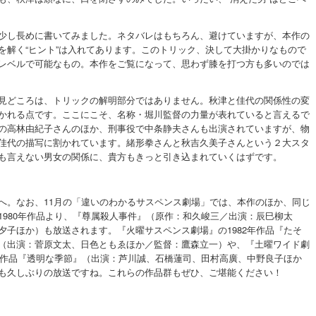
少し長めに書いてみました。ネタバレはもちろん、避けていますが、本作の
を解く“ヒント”は入れてあります。このトリック、決して大掛かりなもので
レベルで可能なもの。本作をご覧になって、思わず膝を打つ方も多いのでは
見どころは、トリックの解明部分ではありません。秋津と佳代の関係性の変
かれる点です。ここにこそ、名称・堀川監督の力量が表れていると言えるで
の高林由紀子さんのほか、刑事役で中条静夫さんも出演されていますが、物
佳代の描写に割かれています。緒形拳さんと秋吉久美子さんという２大スタ
も言えない男女の関係に、貴方もきっと引き込まれていくはずです。
へ。なお、11月の「違いのわかるサスペンス劇場」では、本作のほか、同じ
1980年作品より、『尊属殺人事件』（原作：和久峻三／出演：辰巳柳太
夕子ほか）も放送されます。『火曜サスペンス劇場』の1982年作品『たそ
（出演：菅原文太、日色ともゑほか／監督：鷹森立一）や、『土曜ワイド劇
2年作品『透明な季節』（出演：芦川誠、石橋蓮司、田村高廣、中野良子ほか
も久しぶりの放送ですね。これらの作品群もぜひ、ご堪能ください！