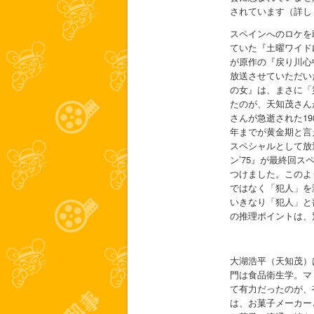
されています（詳し
スペインへのロケを
ていた『土曜ワイド
が原作の『戻り川心
放送させていただい
の女』は、まさに「
たのが、天知茂さん
さんが急逝された19
年までが黄金期と言
スペシャルとして放
ン’75』が最終回
つけました。このよ
ではなく「犯人」を
いきなり「犯人」と
の推理ポイントは、
大湖浩平（天知茂）
門は食品衛生学。マ
て有力だったのが、
は、お菓子メーカー