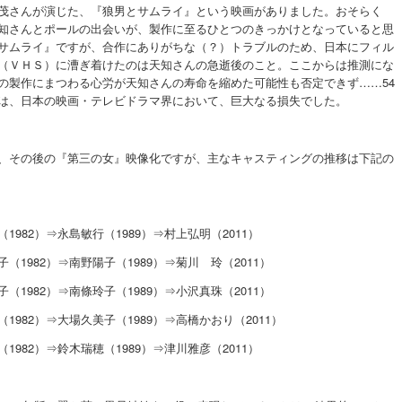
茂さんが演じた、『狼男とサムライ』という映画がありました。おそらく
知さんとポールの出会いが、製作に至るひとつのきっかけとなっていると思
サムライ』ですが、合作にありがちな（？）トラブルのため、日本にフィル
（ＶＨＳ）に漕ぎ着けたのは天知さんの急逝後のこと。ここからは推測にな
の製作にまつわる心労が天知さんの寿命を縮めた可能性も否定できず……54
は、日本の映画・テレビドラマ界において、巨大なる損失でした。
、その後の『第三の女』映像化ですが、主なキャスティングの推移は下記の
1982）⇒永島敏行（1989）⇒村上弘明（2011）
（1982）⇒南野陽子（1989）⇒菊川 玲（2011）
（1982）⇒南條玲子（1989）⇒小沢真珠（2011）
1982）⇒大場久美子（1989）⇒高橋かおり（2011）
1982）⇒鈴木瑞穂（1989）⇒津川雅彦（2011）