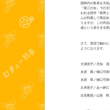
国時代の医者を天知
『第三の女』での天
われる怪作『狼男と
ムが到着して商品化
りますが、この作品
歳という若すぎる死
さて、冒頭で触れた
ようになります。
大湖浩平／天知 茂（
永原 茜／樋口可南子
永原 翠／樋口可南子
久米悠子／あべ静江（
吉見教授／山形 勲（