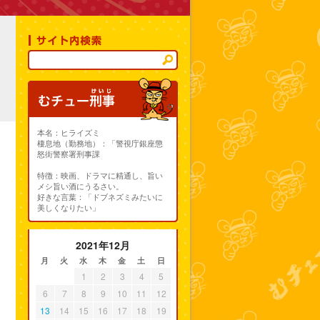
本名：ヒライズミ
棲息地（勤務地）：「警視庁銀座懲
怒街警察署刑事課
特徴：映画、ドラマに精通し、旨い
メシ旨い酒にうるさい。
好きな言葉：「ドブネズミみたいに
美しくなりたい」
2021年12月
月
火
水
木
金
土
日
1
2
3
4
5
6
7
8
9
10
11
12
13
14
15
16
17
18
19