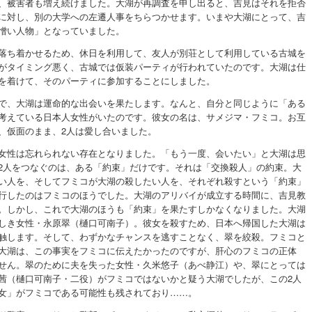
、被害者も増え続けました。大湖が再調査を申し出ると、吉見はそれを拒否
に対し、別の大学への左遷人事をちらつかせます。いまや大湖にとって、吉
憎い人物」となっていました。
落ち着かせるため、休日を利用して、友人が別荘として利用している古城を
がタイミング悪く、古城では仮装パーティが行われていたのです。大湖は仕
を着けて、そのパーティに参加することにしました。
で、大湖は運命的な出会いを果たします。なんと、自分と同じように「ある
考えている日本人女性がいたのです。彼女の名は、サメジマ・フミコ。お互
、仮面のまま、2人は愛し合いました。
女性は忘れられない存在となりました。「もう一度、会いたい」と大湖は思
2人をつなぐのは、ある「約束」だけです。それは「交換殺人」の約束。大
い人を、そしてフミコが大湖の殺したい人を、それぞれ殺すという「約束」
行したのはフミコのほうでした。大湖のアリバイが成立する時間に、吉見教
。しかし、これで大湖のほうも「約束」を果たすしかなくなりました。大湖
しき女性・永原翠（樋口可南子）。彼女を殺すため、日本へ帰国した大湖は
触します。そして、わずかなチャンスを逃すことなく、翠を絞殺。フミコと
大湖は、この事実をフミコに伝えたかったのですが、肝心のフミコの正体
せん。翠のために夫を失った女性・久米悠子（あべ静江）や、翠にとっては
茜（樋口可南子・二役）がフミコではないかと疑う大湖でしたが、この2人
女」がフミコである可能性も残されており……。