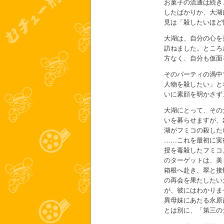
お菓子の流通は続き
したばかりか、大湖
見は「殺したいほど
大湖は、自分の心を
訪ねました。ところ
方なく、自分も仮面
そのパーティの渦中
人物を殺したい」と
いに素顔を明かさず
大湖にとって、その
いを募らせますが、
湖がフミコの殺した
……これを最初に実
授を毒殺したフミコ
のターゲットは、美
箱根へ赴き、翠と接
の再会を果たしたい
が、彼にはわかりま
異母妹にあたる永原
とは別に、「第三の