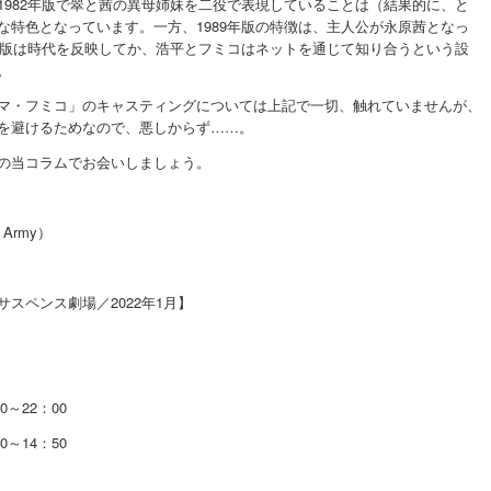
1982年版で翠と茜の異母姉妹を二役で表現していることは（結果的に、と
な特色となっています。一方、1989年版の特徴は、主人公が永原茜となっ
1年版は時代を反映してか、浩平とフミコはネットを通じて知り合うという設
。
マ・フミコ」のキャスティングについては上記で一切、触れていませんが、
を避けるためなので、悪しからず……。
の当コラムでお会いしましょう。
 Army）
スペンス劇場／2022年1月】
0～22：00
0～14：50