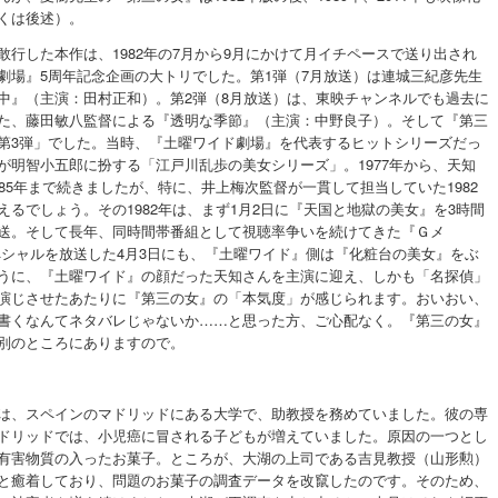
くは後述）。
敢行した本作は、1982年の7月から9月にかけて月イチペースで送り出され
劇場』5周年記念企画の大トリでした。第1弾（7月放送）は連城三紀彦先生
中』（主演：田村正和）。第2弾（8月放送）は、東映チャンネルでも過去に
た、藤田敏八監督による『透明な季節』（主演：中野良子）。そして『第三
第3弾」でした。当時、『土曜ワイド劇場』を代表するヒットシリーズだっ
が明智小五郎に扮する「江戸川乱歩の美女シリーズ」。1977年から、天知
85年まで続きましたが、特に、井上梅次監督が一貫して担当していた1982
えるでしょう。その1982年は、まず1月2日に『天国と地獄の美女』を3時間
送。そして長年、同時間帯番組として視聴率争いを続けてきた『Ｇメ
スペシャルを放送した4月3日にも、『土曜ワイド』側は『化粧台の美女』をぶ
うに、『土曜ワイド』の顔だった天知さんを主演に迎え、しかも「名探偵」
演じさせたあたりに『第三の女』の「本気度」が感じられます。おいおい、
書くなんてネタバレじゃないか……と思った方、ご心配なく。『第三の女』
別のところにありますので。
は、スペインのマドリッドにある大学で、助教授を務めていました。彼の専
ドリッドでは、小児癌に冒される子どもが増えていました。原因の一つとし
有害物質の入ったお菓子。ところが、大湖の上司である吉見教授（山形勲）
と癒着しており、問題のお菓子の調査データを改竄したのです。そのため、