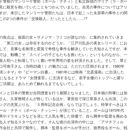
ド警察のマンリーケ警部（ポール・ナチィ）と私立探偵のマリア（ラ・ポー
見に殺意を抱いていたことをつかんでいました。吉見の事件についてはアリ
すが、来日したマンリーケ警部たちは、日本で起こった永原翠の事件との関
この2つの事件が「交換殺人」だったとしたら……!?
の焦点は、仮面の女＝サメジマ・フミコが誰なのか、に集約されていきま
、「第三の女」は存在するのかどうか。「江戸川乱歩の美女シリーズ」にお
して、見事な名推理と変装で奇怪な事件を解決していた天知さんですが、本
では、動機こそ「スペインの子どもたちを救いたい」というものながら、一
殺人犯へと転落していく脆い中年男性の姿を好演されました。そして、翠と
口可南子さん（当時23歳！）の魅力には、ただただ圧倒されます。1980年
情シネマ』や『ピーマン白書』、1981年には映画『北斎漫画』に出演した
2年になるとドラマ『女捜査官』に主演するなど、若手女優のトップへと躍り
ご活躍は、あらためて触れるまでもないでしょう。
インと日本の警察が合同捜査を行う展開となりました。日本側の刑事には加
さん、久富惟晴さんが扮しているほか、署長役で深江章喜さんも出演。この
ングの充実ぶりも、「５周年記念企画」ならではでしょう。特筆すべきはス
ール・ナチィ（ポール・ナッシー）が演じていること。ポールは1970年代
男やドラキュラなどを演じて人気を博した俳優で、自ら脚本や監督を務める
る人ぞ知るスターなのです。そんな彼の出演作の中には、「アマチフィル
作会社と共同で製作し、脚本・監督をポールが手がけ、狼男役をポール、戦