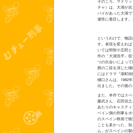
そのころ、マドリッ
チャ）は、大湖が吉
バイがあった大湖で
連性に着目します。
というわけで、物語
す。表現を変えれば
いては明智小五郎と
作の「大湖浩平」役
つの出会いによって
茜の二役を演じた樋
にはドラマ『港町純
樋口さんは、198
出ました。その後の
また、本作ではスペ
藤武さん、石田信之
あたりのキャスティ
ペイン側の刑事をポ
のスペイン映画で狼
ことも多かった、知
ム」がスペインの製