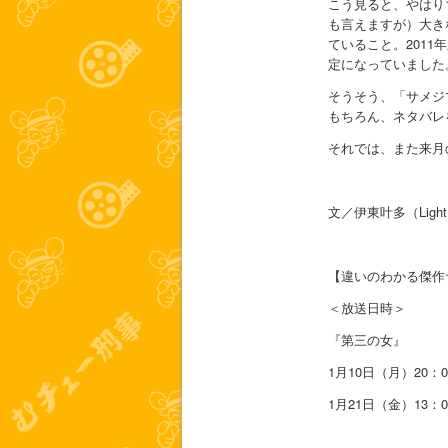
こう見ると、やはり
も言えますが）大き
ていること。201
定になっていました
そうそう、「サメジ
もちろん、ネタバレ
それでは、また来月
文／伊東叶多（Light
【違いのわかる傑作サ
＜放送日時＞
『第三の女』
1月10日（月）20：0
1月21日（金）13：0