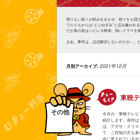
懲りない面々が睨みをきかせ、怒りをも隠
ワルどもからは“どぶねずみ”と忌み嫌われ
だが真の姿はシビレる映画、熱いドラマを
まあ、事件は、ほぼ解決しないのだが…、
2021年12月
月別アーカイブ:
東映テ
その他
今月の「東映テレビド
紹介します。原作は
ば、アガサ・クリス
て、ご存知の方も多
会に恵まれていません