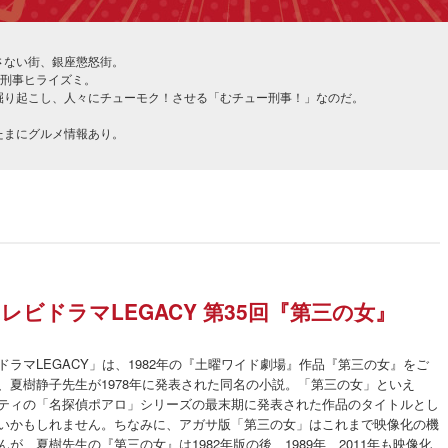
さない街、銀座懲怒街。
る刑事ヒライズミ。
掘り起こし、人々にチューモク！させる「むチュー刑事！」なのだ。
たまにグルメ情報あり。
レビドラマLEGACY 第35回『第三の女』
ラマLEGACY」は、1982年の『土曜ワイド劇場』作品『第三の女』をご
、夏樹静子先生が1978年に発表された同名の小説。「第三の女」といえ
ティの「名探偵ポアロ」シリーズの最末期に発表された作品のタイトルとし
いかもしれません。ちなみに、アガサ版「第三の女」はこれまで映像化の機
が、夏樹先生の『第三の女』は1982年版の後、1989年、2011年も映像化