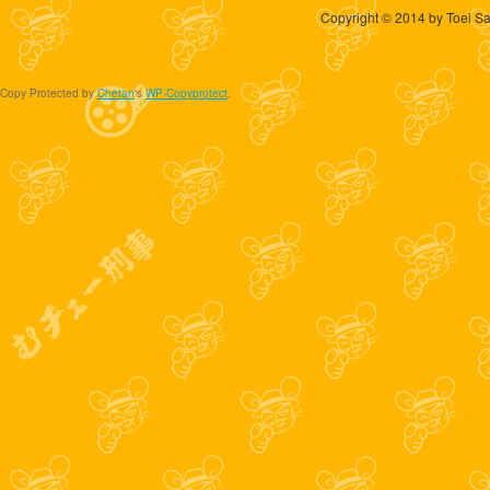
Copyright © 2014 by Toei Sa
Copy Protected by
Chetan
's
WP-Copyprotect
.