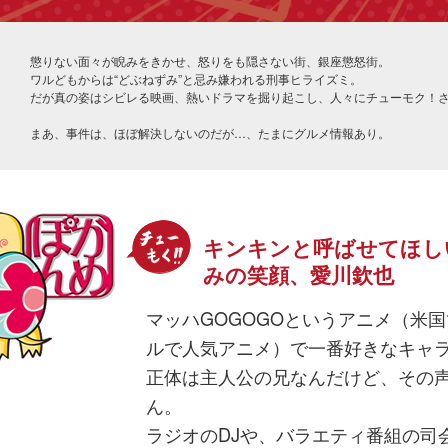
懲りない面々が睨みをきかせ、怒りをも隠さない街、銀座懲怒街。
ワルどもからは“どぶねずみ”と忌み嫌われる刑事ヒライズミ。
だが真の姿はシビレる映画、熱いドラマを掘り起こし、人々にチューモク！
まあ、事件は、ほぼ解決しないのだが…、たまにグルメ情報あり。
キンキンと呼ばせてほし
みの笑顔、愛川欽也
マッハGOGOGOというアニメ（米国でも
ルで人気アニメ）で一番好きなキャ
正体は主人公の兄なんだけど、その
ん。
ラジオのDJや、バラエティ番組の司