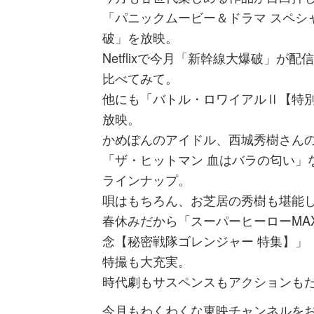
「パニックムービー＆ドラマ スペシ
破」を放映。
Netflixで今月「新幹線大爆破」が
比べてみて。
他にも「バトル・ロワイアルⅡ【特別篇
放映。
かめぽんのアイドル、西城秀樹さん
「ザ・ヒットマン 血はバラの匂い」
ラインナップ。
唄はもちろん、お芝居の秀樹も堪能
春休みだから「スーパーヒーローMAX
念【秘密戦隊ゴレンジャー 特集】」
特撮も大充実。
時代劇もサスペンスもアクションも
今月もわくわくな東映チャンネルを