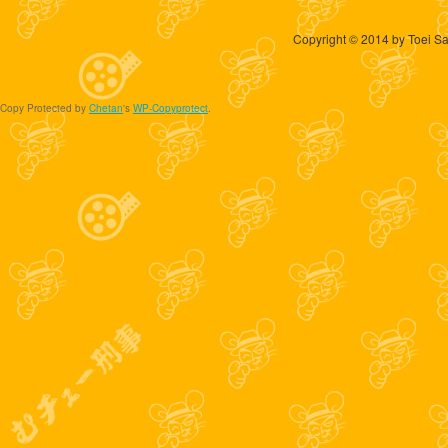
Copyright © 2014 by Toei Sa
Copy Protected by
Chetan
's
WP-Copyprotect
.