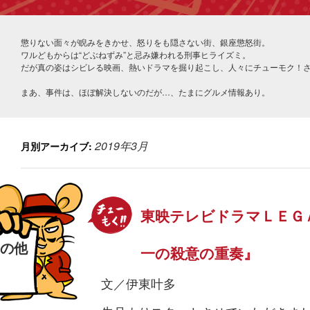
懲りない面々が睨みをきかせ、怒りをも隠さない街、銀座懲怒街。
ワルどもからは“どぶねずみ”と忌み嫌われる刑事ヒライズミ。
だが真の姿はシビレる映画、熱いドラマを掘り起こし、人々にチューモク！
まあ、事件は、ほぼ解決しないのだが…、たまにグルメ情報あり。
2019年3月
月別アーカイブ:
東映テレビドラマＬＥＧ
第２回
の他
一の殺意の重奏』
文／伊東叶多