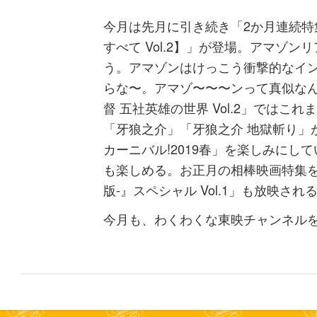
今月は先月に引き続き「2か月連続特
すべて Vol.2】」が登場。アマゾ
う。アマゾンはけっこう衝撃的なイ
らな〜。アマゾ〜〜〜ンって真似なん
督 五社英雄の世界 Vol.2」ではこ
「牙狼之介」「牙狼之介 地獄斬り」
カーニバル!2019春」を楽しみにし
も楽しめる。お正月の相棒映画特集を
版-』スペシャル Vol.1」も放映さ
今月も、わくわくな東映チャンネル