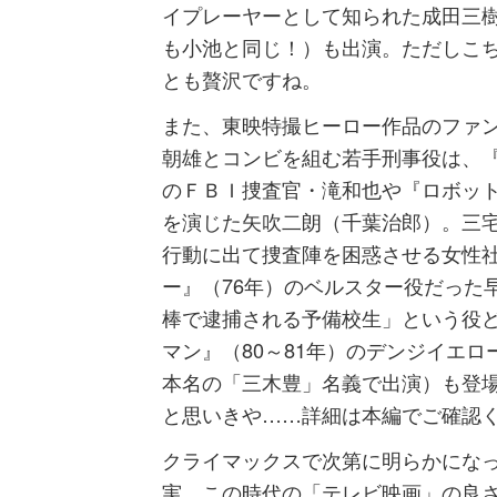
イプレーヤーとして知られた成田三樹
も小池と同じ！）も出演。ただしこ
とも贅沢ですね。
また、東映特撮ヒーロー作品のファ
朝雄とコンビを組む若手刑事役は、『
のＦＢＩ捜査官・滝和也や『ロボット
を演じた矢吹二朗（千葉治郎）。三
行動に出て捜査陣を困惑させる女性
ー』（76年）のベルスター役だった
棒で逮捕される予備校生」という役
マン』（80～81年）のデンジイエ
本名の「三木豊」名義で出演）も登
と思いきや……詳細は本編でご確認
クライマックスで次第に明らかにな
実。この時代の「テレビ映画」の良