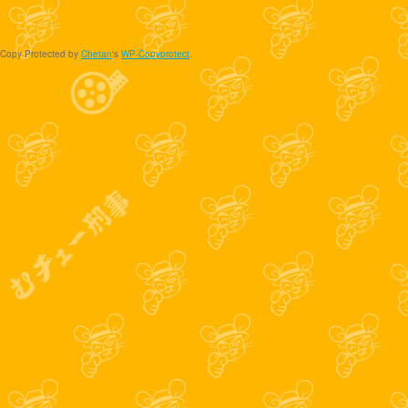
Copy Protected by
Chetan
's
WP-Copyprotect
.