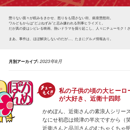
懲りない面々が睨みをきかせ、怒りをも隠さない街、銀座懲怒街。
ワルどもからは“どぶねずみ”と忌み嫌われる刑事ヒライズミ。
だが真の姿はシビレる映画、熱いドラマを掘り起こし、人々にチューモク！
まあ、事件は、ほぼ解決しないのだが…、たまにグルメ情報あり。
2023年8月
月別アーカイブ:
私の子供の頃の大ヒーロ
が大好き、近衛十四郎
かめぽん、近衛さんの素浪人シリー
なにせ初恋は焼津の半次ですから（
近衛さんと品川さんのむちゃくちゃ