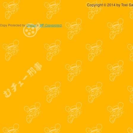
Copyright © 2014 by Toei Sa
Copy Protected by
Chetan
's
WP-Copyprotect
.