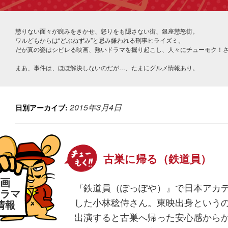
懲りない面々が睨みをきかせ、怒りをも隠さない街、銀座懲怒街。
ワルどもからは“どぶねずみ”と忌み嫌われる刑事ヒライズミ。
だが真の姿はシビレる映画、熱いドラマを掘り起こし、人々にチューモク！
まあ、事件は、ほぼ解決しないのだが…、たまにグルメ情報あり。
2015年3月4日
日別アーカイブ:
古巣に帰る（鉄道員）
映画
『鉄道員（ぽっぽや）』で日本アカ
ラマ
した小林稔侍さん。東映出身という
情報
出演すると古巣へ帰った安心感から